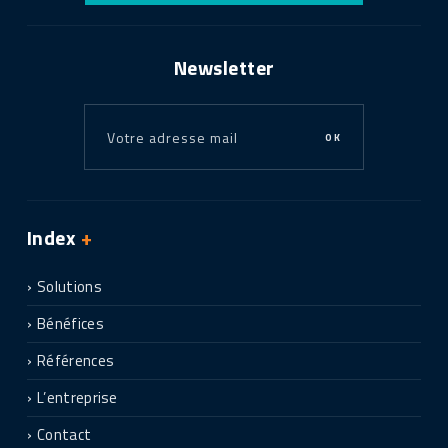
a
i
t
Newsletter
ê
t
r
OK
e
l
a
i
Index
+
s
s
Solutions
é
Bénéfices
v
i
Références
d
e
L’entreprise
Contact