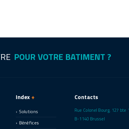
FRE
POUR VOTRE BATIMENT ?
Index
+
Contacts
Rue Colonel Bourg, 127 bte 
Solutions
B-1140 Brussel
Bénéfices